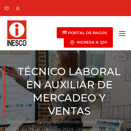
PORTAL DE PAGOS
INGRESA A Q10
TÉCNICO LABORAL
EN AUXILIAR DE
MERCADEO Y
VENTAS
Técnico laboral por competencias Resolución S.E.D. No.
02-001 del 09 de enero de 2024 - Inspección y vigilancia