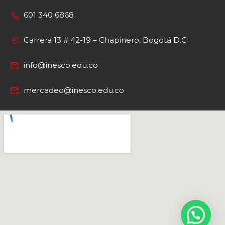
601 340 6868
Carrera 13 # 42-19 – Chapinero, Bogotá D.C
info@inesco.edu.co
mercadeo@inesco.edu.co
INESCO
Hola 👋
¿En qué podemos ayudarte?
Abrir chat